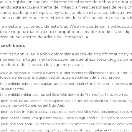
 a la legislación nacional e internacional sobre derechos de autor, pr
enido está exclusivamente delimitado a fines personales de revisión,
o autorizado que infrinja las leyes nacionales e internacionales a trav
ión o cualquier otra conducta prohibida, será sancionado de acuerdo
e a esto, el contenido de este Sitio Web no puede ser modificado, a
o de ninguna manera a otro computador, servidor, medio físico, digi
rización por escrito de Adíela de Lombana S.A.
s prohibidos
rmidad con la legislación colombiana sobre delitos informáticos y la
 preservar integralmente los sistemas que utilizan tecnologías de l
os dentro del sitio web los siguientes usos:
 está autorizado el acceso a cuentas o información confidencial de los usuarios, así
to que atente contra la seguridad de las transacciones y de la página web.
tá prohibido todo acto de suplantación de identidad y/o información incorrecta q
 la página web.
tá prohibido anidar páginas del Sitio Web dentro de “frames” de Sitios externos.
 prohíbe el uso de “spiders”, “site copiers” ó cualquier otro dispositivo, programa,
alquier parte ó Contenido del Sitio Web.
 prohíbe todo intento o acceso a cualquier parte del Sitio Web, servidores ó rede
 prohíbe toda conducta que intente o vulnere la seguridad el Sitio Web, servidore
 prohíbe hacer “look-up”, “trace” ó “sniffer” a la información transmitida desde ó 
 prohíbe utilizar cualquier dispositivo, software, rutina, o cualquier otro método