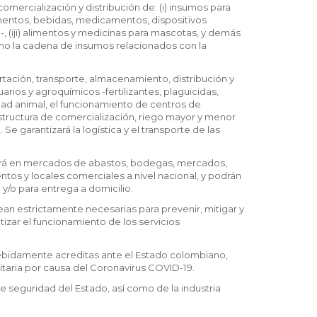
mercialización y distribución de: (i) insumos para
imentos, bebidas, medicamentos, dispositivos
, (iji) alimentos y medicinas para mascotas, y demás
omo la cadena de insumos relacionados con la
tación, transporte, almacenamiento, distribución y
rios y agroquímicos -fertilizantes, plaguicidas,
dad animal, el funcionamiento de centros de
structura de comercialización, riego mayor y menor
Se garantizará la logística y el transporte de las
hará en mercados de abastos, bodegas, mercados,
os y locales comerciales a nivel nacional, y podrán
/o para entrega a domicilio.
sean estrictamente necesarias para prevenir, mitigar y
izar el funcionamiento de los servicios
 debidamente acreditas ante el Estado colombiano,
itaria por causa del Coronavirus COVID-19.
 de seguridad del Estado, así como de la industria