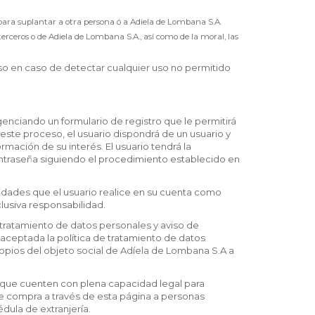
para suplantar a otra persona ó a Adiela de Lombana S.A.
de terceros o de Adiela de Lombana S.A., así como de la moral, las
eso en caso de detectar cualquier uso no permitido
genciando un formulario de registro que le permitirá
 este proceso, el usuario dispondrá de un usuario y
mación de su interés. El usuario tendrá la
 contraseña siguiendo el procedimiento establecido en
vidades que el usuario realice en su cuenta como
lusiva responsabilidad.
de tratamiento de datos personales y aviso de
 aceptada la política de tratamiento de datos
propios del objeto social de Adíela de Lombana S.A a
 que cuenten con plena capacidad legal para
 de compra a través de esta página a personas
ula de extranjería.