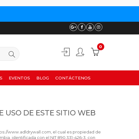
0
S
EVENTOS
BLOG
CONTÁCTENOS
 USO DE ESTE SITIO WEB
tps://www.adldrywall.com, el cual es propiedad de
ia, identificada con el NIT 890.331-426-3, con