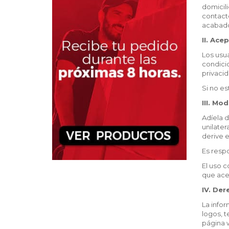
domicili
contacto
acabado
II. Ace
Los usu
condicio
privacid
Si no es
III. Mo
Adíela 
unilater
derive 
Es resp
El uso 
que ace
IV. Der
La infor
logos, t
página 