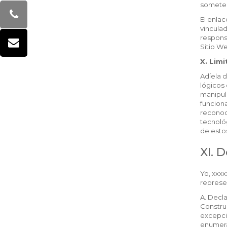
someters
El enlac
vincula
respons
Sitio W
X. Limi
Adíela d
lógicos 
manipula
funciona
reconoc
tecnoló
de esto
XI. 
Yo, xxx
represen
A. Decl
Construc
excepci
enumera