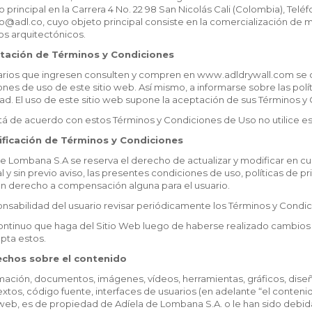
o principal en la Carrera 4 No. 22 98 San Nicolás Cali (Colombia), Telé
@adl.co, cuyo objeto principal consiste en la comercialización de ma
s arquitectónicos.
ptación de Términos y Condiciones
arios que ingresen consulten y compren en www.adldrywall.com se c
nes de uso de este sitio web. Así mismo, a informarse sobre las polí
ad. El uso de este sitio web supone la aceptación de sus Términos y 
tá de acuerdo con estos Términos y Condiciones de Uso no utilice es
dificación de Términos y Condiciones
de Lombana S.A se reserva el derecho de actualizar y modificar en 
al y sin previo aviso, las presentes condiciones de uso, políticas de p
en derecho a compensación alguna para el usuario.
onsabilidad del usuario revisar periódicamente los Términos y Condi
continuo que haga del Sitio Web luego de haberse realizado cambio
pta estos.
echos sobre el contenido
mación, documentos, imágenes, vídeos, herramientas, gráficos, diseñ
extos, código fuente, interfaces de usuarios (en adelante “el conten
web, es de propiedad de Adíela de Lombana S.A. o le han sido debid