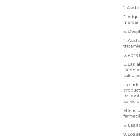
1. Asist
2. Adqu
mercanc
3. Despl
4. Asis
tratami
5. Por c
6. Las 
internac
salud pú
La cade
product
disposit
servicio
El func
farmacéu
8. Las a
9. Los s