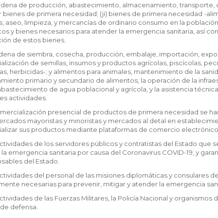
adena de producción, abastecimiento, almacenamiento, transporte, co
r bienes de primera necesidad; (ji) bienes de primera necesidad -al
 aseo, limpieza, y mercancías de ordinario consumo en la población-
os y bienes necesarios para atender la emergencia sanitaria, así c
ión de estos bienes.
adena de siembra, cosecha, producción, embalaje, importación, expor
lización de semillas, insumos y productos agrícolas, piscícolas, pecua
as, herbicidas-; y alimentos para animales, mantenimiento de la sani
iento primario y secundario de alimentos, la operación de la infrae
abastecimiento de agua poblacional y agrícola, y la asistencia técnica. 
es actividades.
comercialización presencial de productos de primera necesidad se 
cados mayoristas y minoristas y mercados al detal en establecimient
alizar sus productos mediante plataformas de comercio electrónico y
actividades de los servidores públicos y contratistas del Estado que 
la emergencia sanitaria por causa del Coronavirus COVID-19, y garant
nsables del Estado.
 actividades del personal de las misiones diplomáticas y consulares
mente necesarias para prevenir, mitigar y atender la emergencia san
actividades de las Fuerzas Militares, la Policía Nacional y organismos
y de defensa.