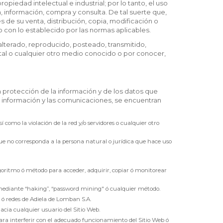
opiedad intelectual e industrial; por lo tanto, el uso
 información, compra y consulta. De tal suerte que,
és de su venta, distribución, copia, modificación o
 con lo establecido por las normas aplicables.
lterado, reproducido, posteado, transmitido,
tal o cualquier otro medio conocido o por conocer,
 protección de la información y de los datos que
a información y las comunicaciones, se encuentran
 como la violación de la red y/o servidores o cualquier otro
ue no corresponda a la persona natural o jurídica que hace uso
 algoritmo ó método para acceder, adquirir, copiar ó monitorear
s mediante “haking”, “password mining" ó cualquier método.
s ó redes de Adiela de Lomban S.A.
hacia cualquier usuario del Sitio Web.
 para interferir con el adecuado funcionamiento del Sitio Web ó