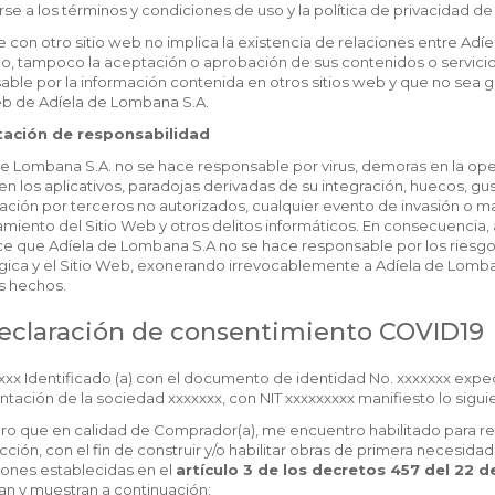
e a los términos y condiciones de uso y la política de privacidad de la
e con otro sitio web no implica la existencia de relaciones entre Adíe
do, tampoco la aceptación o aprobación de sus contenidos o servicio
able por la información contenida en otros sitios web y que no sea 
eb de Adíela de Lombana S.A.
tación de responsabilidad
e Lombana S.A. no se hace responsable por virus, demoras en la oper
en los aplicativos, paradojas derivadas de su integración, huecos, gus
ción por terceros no autorizados, cualquier evento de invasión o ma
miento del Sitio Web y otros delitos informáticos. En consecuencia, 
e que Adíela de Lombana S.A no se hace responsable por los riesgos 
gica y el Sitio Web, exonerando irrevocablemente a Adíela de Lomba
s hechos.
Declaración de consentimiento COVID19
xxxx Identificado (a) con el documento de identidad No. xxxxxxx ex
tación de la sociedad xxxxxxx, con NIT xxxxxxxxx manifiesto lo sigui
aro que en calidad de Comprador(a), me encuentro habilitado para re
ción, con el fin de construir y/o habilitar obras de primera necesida
ones establecidas en el
artículo 3 de los decretos 457 del 22 d
n y muestran a continuación: