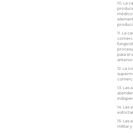
10. La c
produci
médicos,
element
producc
11. La c
comercia
fungicid
procesam
para el 
anterior
12. La 
supermer
comerci
13. Las 
atender 
indispe
14. Las
estricta
15. Las 
militar 