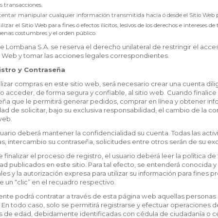
s transacciones.
tentar manipular cualquier información transmitida hacia ó desde el Sitio Web 
ilizar el Sitio Web para fines ó efectos ilícitos, lesivos de los derechos e intereses 
enas costumbres y el orden público.
e Lombana S.A. se reserva el derecho unilateral de restringir el acc
o Web y tomar las acciones legales correspondientes.
istro y Contraseña
lizar compras en este sitio web, será necesario crear una cuenta dili
io acceder, de forma segura y confiable, al sitio web. Cuando finalice
ña que le permitirá generar pedidos, comprar en línea y obtener infor
dad de solicitar, bajo su exclusiva responsabilidad, el cambio de la
 web.
uario deberá mantener la confidencialidad su cuenta. Todas las acti
s, intercambio su contraseña, solicitudes entre otros serán de su exc
 finalizar el proceso de registro, el usuario deberá leer la política 
ad publicados en este sitio. Para tal efecto, se entenderá conocida y
es y la autorización expresa para utilizar su información para fines 
e un “clic” en el recuadro respectivo.
nte podrá contratar a través de esta página web aquellas personas
 En todo caso, solo se permitirá registrarse y efectuar operaciones
 de edad, debidamente identificadas con cédula de ciudadanía o céd