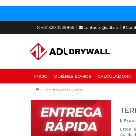
+57 320 3509866
contacto@adl.co
Cambi
INICIO
QUIÉNES SOMOS
CALCULADORA
Términos y condiciones
TÉR
I. Prop
Estos T
Adíela d