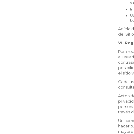
su
In
Ut
bu
Adíela d
del Siti
VI. Reg
Para rea
al usuar
contrase
posibili
el sitio
Cada us
consulta
Antes de
privacid
personal
través d
Únicame
hacerlo.
mayores