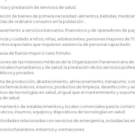
encia y prestación de servicios de salud.
isición de bienes de primera necesidad -alimentos, bebidas, medicam
ías de ordinario consumo en la población-.
azamiento a servicios bancarios, financieros y de operadores de pago,
tencia y cuidado a niños, niñas, adolescentes, personas mayores de 
entos especiales que requieren asistencia de personal capacitado.
ausa de fuerza mayor o caso fortuito.
labores de las misiones médicas de la Organización Panamericana de
ionales humanitarios y de salud, la prestación de los servicios profes
blicos y privados.
na de producción, abastecimiento, almacenamiento, transporte, com
os farmacéuticos, insumos, productos de limpieza, desinfección y as
ivos de tecnologías en salud, al igual que el mantenimiento y soporte
s de salud.
ionamiento de establecimientos y locales comerciales para la comer
ticos, insumos, equipos y dispositivos de tecnologías en salud.
ctividades relacionadas con servicios de emergencia, incluidas las e
ervicios funerarios, entierros y cremaciones.