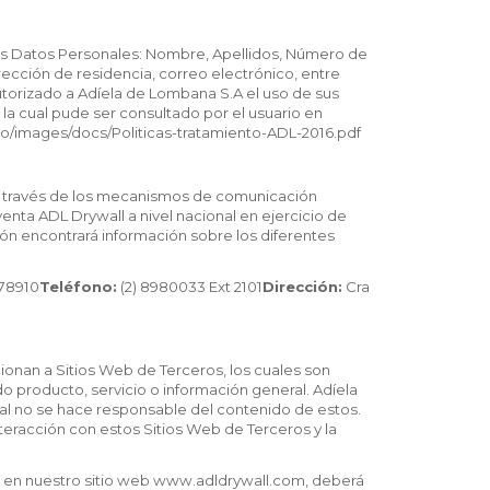
entes Datos Personales: Nombre, Apellidos, Número de
irección de residencia, correo electrónico, entre
utorizado a Adíela de Lombana S.A el uso de sus
la cual pude ser consultado por el usuario en
o/images/docs/Politicas-tratamiento-ADL-2016.pdf
 a través de los mecanismos de comunicación
nta ADL Drywall a nivel nacional en ejercicio de
ón encontrará información sobre los diferentes
78910
Teléfono:
(2) 8980033 Ext 2101
Dirección:
Cra
ionan a Sitios Web de Terceros, los cuales son
o producto, servicio o información general. Adíela
ual no se hace responsable del contenido de estos.
 interacción con estos Sitios Web de Terceros y la
do en nuestro sitio web www.adldrywall.com, deberá