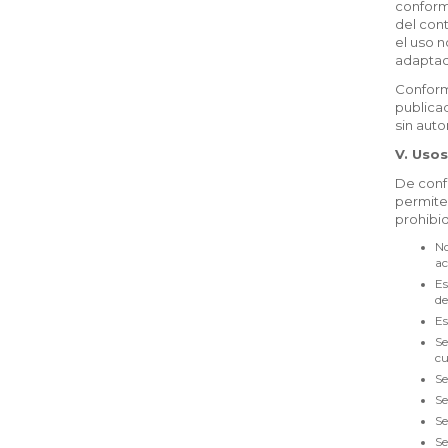
conforme
del cont
el uso n
adaptac
Conform
publicad
sin auto
V. Uso
De confo
permiten
prohibid
No
ac
Es
de
Es
Se
cu
Se
Se
Se
Se