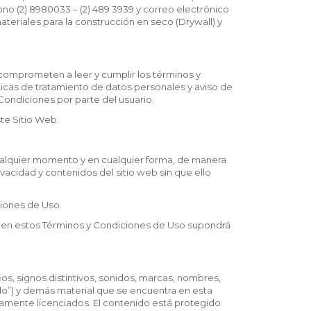
fono (2) 8980033 – (2) 489 3939 y correo electrónico
teriales para la construcción en seco (Drywall) y
omprometen a leer y cumplir los términos y
ticas de tratamiento de datos personales y aviso de
Condiciones por parte del usuario.
te Sitio Web.
cualquier momento y en cualquier forma, de manera
rivacidad y contenidos del sitio web sin que ello
ciones de Uso.
s en estos Términos y Condiciones de Uso supondrá
os, signos distintivos, sonidos, marcas, nombres,
ido”) y demás material que se encuentra en esta
amente licenciados. El contenido está protegido