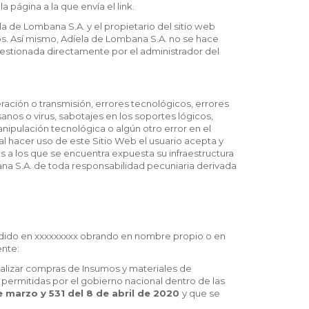
 página a la que envía el link.
la de Lombana S.A. y el propietario del sitio web
s. Así mismo, Adíela de Lombana S.A. no se hace
gestionada directamente por el administrador del
ación o transmisión, errores tecnológicos, errores
anos o virus, sabotajes en los soportes lógicos,
nipulación tecnológica o algún otro error en el
al hacer uso de este Sitio Web el usuario acepta y
a los que se encuentra expuesta su infraestructura
na S.A. de toda responsabilidad pecuniaria derivada
pedido en xxxxxxxxx obrando en nombre propio o en
ente:
alizar compras de Insumos y materiales de
d permitidas por el gobierno nacional dentro de las
e marzo y 531 del 8 de abril de 2020
y que se