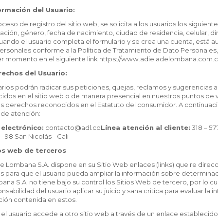
formación del Usuario:
oceso de registro del sitio web, se solicita a los usuarios los sigui
cación, género, fecha de nacimiento, ciudad de residencia, celular, d
uando el usuario completa el formulario y se crea una cuenta, está a
rsonales conforme a la Política de Tratamiento de Dato Personales, 
er momento en el siguiente link https://www.adieladelombana.com.c
erechos del Usuario:
arios podrán radicar sus peticiones, quejas, reclamos y sugerencias
idos en el sitio web o de manera presencial en nuestros puntos de ve
os derechos reconocidos en el Estatuto del consumidor. A continuaci
 de atención:
electrónico:
contacto@adl.co
Línea atención al cliente:
318 – 57
 – 98 San Nicolás - Cali
ios web de terceros
e Lombana S.A. dispone en su Sitio Web enlaces (links) que re direcc
s para que el usuario pueda ampliar la información sobre determinad
na S.A. no tiene bajo su control los Sitios Web de tercero, por lo c
nsabilidad del usuario aplicar su juicio y sana critica para evaluar la
ción contenida en estos.
el usuario accede a otro sitio web a través de un enlace estableci