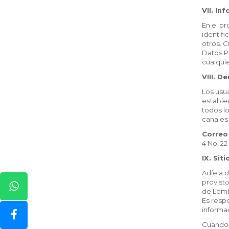
VII. In
En el pr
identifi
otros. C
Datos Pe
cualqui
VIII. D
Los usu
establec
todos l
canales
Correo 
4 No. 22
IX. Sit
Adíela d
provisto
de Lomba
Es respo
informa
Cuando 